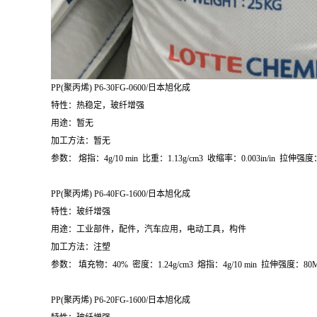
PP(
聚丙烯
) P6-30FG-0600/
日本旭化成
特性：热稳定，玻纤增强
用途：暂无
加工方法：暂无
参数：
熔指：
4g/10 min
比重：
1.13g/cm
3
收缩率：
0.003in/in
拉伸强度
PP(
聚丙烯
) P6-40FG-1600/
日本旭化成
特性：玻纤增强
用途：工业部件，配件，汽车应用，电动工具，构件
加工方法：注塑
参数：
填充物：
40%
密度：
1.24g/cm
3
熔指：
4g/10 min
拉伸强度：
80
PP(
聚丙烯
) P6-20FG-1600/
日本旭化成