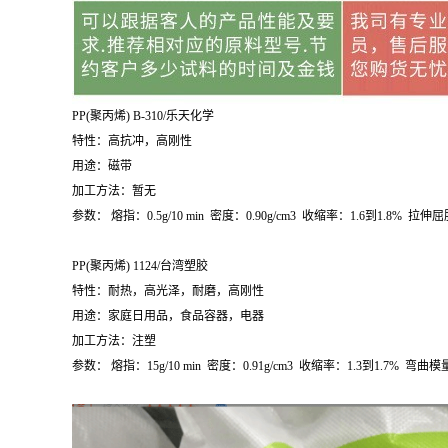
PP(
聚丙烯
) B-310/
乐天化学
特性：高抗冲，高刚性
用途：磁带
加工方法：暂无
参数：
熔指：
0.5g/10 min
密度：
0.90g/cm
3
收缩率：
1.6
到
1.8%
拉伸屈
PP(
聚丙烯
) 1124/
台湾塑胶
特性：耐热，高光泽，耐磨，高刚性
用途：家庭日用品，食品容器，电器
加工方法：注塑
参数：
熔指：
15g/10 min
密度：
0.91g/cm
3
收缩率：
1.3
到
1.7%
弯曲模