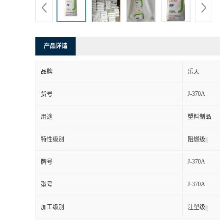
产品详请
品牌
乐天
J-370A
货号
用途
塑料制品
特性级别
阻燃级|||
J-370A
牌号
J-370A
型号
加工级别
注塑级|||