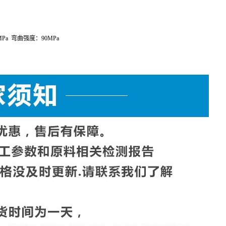
MPa
弯曲强度：
90MPa