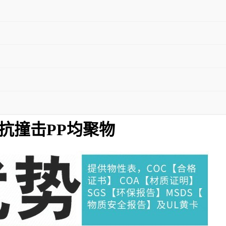
乐天 抗撞击PP均聚物