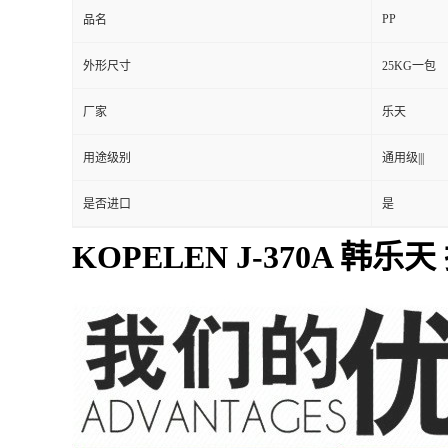
PP
品名
外形尺寸
25KG一包
厂家
乐天
用途级别
通用级|||
是否进口
是
KOPELEN J-370A 韩