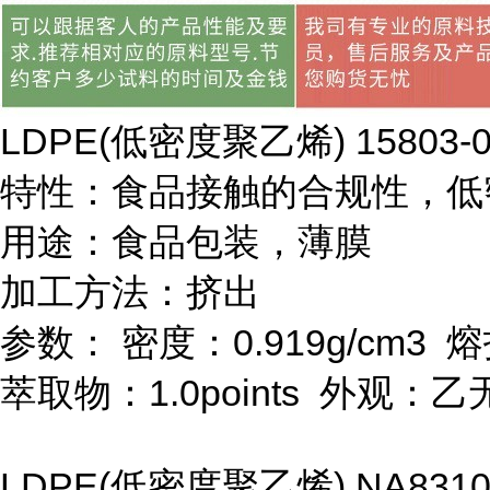
LDPE(
低密度聚乙烯
) 15803-
特性：食品接触的合规性，低
用途：食品包装，薄膜
加工方法：挤出
参数：
密度：
0.919g/cm
3
熔
萃取物：
1.0points
外观：乙
LDPE(
低密度聚乙烯
) NA8310