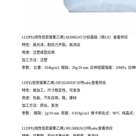
LLDPE(
线性低密度聚乙烯
) M200024T/
沙伯基础（原
GE
）查看供应
特性：高光泽，耐应力开裂，高流动
用途：注塑成型应用
加工方法：注塑
参数：
比重：
924kg/m
3
熔指：
20g/10 min
拉伸屈服强度：
10MPa
拉伸
LDPE(
低密度聚乙烯
) HP2024NDF/
沙特
sabic
查看供应
特性：易加工，尺寸稳定性，可发泡
用途：包装，汽车应用，鞋，建材
加工方法：挤出，发泡