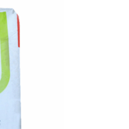
：
16700mPa
·
s
环球法软化点：
102
°
C