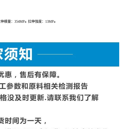
：
98
°
C
融合热量：
114J/g
拉伸模量：
354MPa
拉伸强度：
13MPa