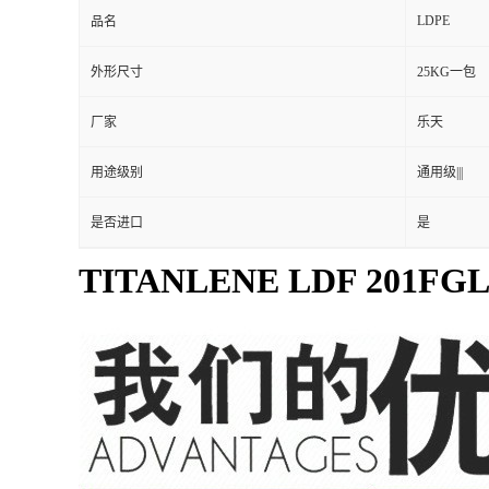
LDF 201FG
型号
加工级别
注塑级|||
LDPE
品名
外形尺寸
25KG一包
厂家
乐天
用途级别
通用级|||
是否进口
是
TITANLENE LDF 201FG