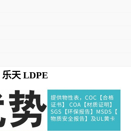
L
L 乐天 LDPE