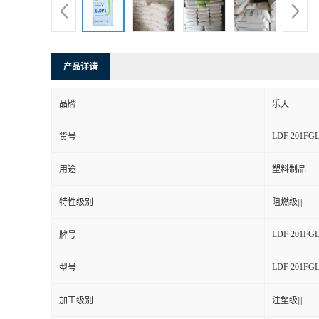
产品详请
品牌
乐天
LDF 201FG
货号
用途
塑料制品
特性级别
阻燃级|||
LDF 201FG
牌号