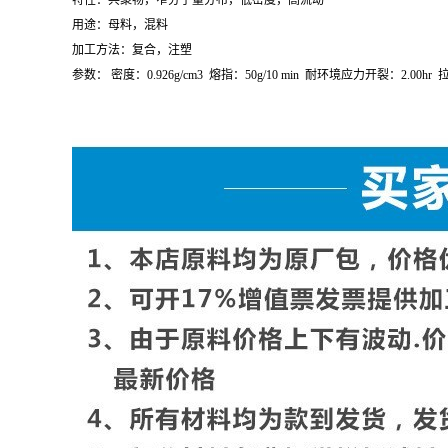
参数：
熔指：
2g/10 min
密度：
0.924g/cm
3
维卡软化点：
96
°
C
结晶点
LLDPE(
线性低密度聚乙烯
) MG500026/
沙特
sabic
查看供应
特性：共聚物，窄分子量分布，低密度，高流动
用途：母料，混料
加工方法：复合，注塑
参数：
密度：
0.926g/cm
3
熔指：
50g/10 min
耐环境应力开裂：
2.00hr