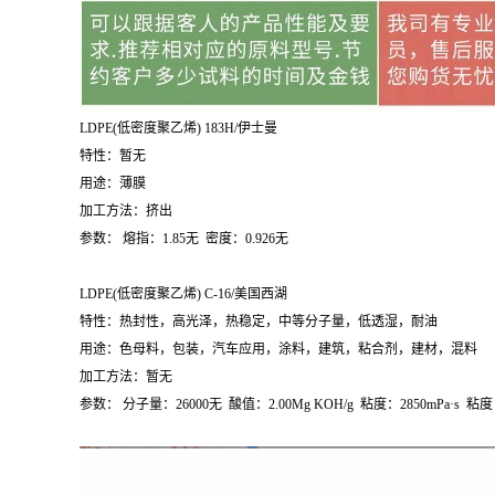
LDPE(
低密度聚乙烯
) 183H/
伊士曼
特性：暂无
用途：薄膜
加工方法：挤出
参数：
熔指：
1.85
无
密度：
0.926
无
LDPE(
低密度聚乙烯
) C-16/
美国西湖
特性：热封性，高光泽，热稳定，中等分子量，低透湿，耐油
用途：色母料，包装，汽车应用，涂料，建筑，粘合剂，建材，混料
加工方法：暂无