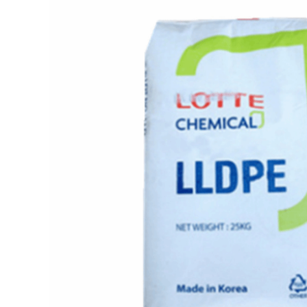
参数：
分子量：
26000
无
酸值：
2.00Mg KOH/g
粘度：
2850mPa
·
s
粘度