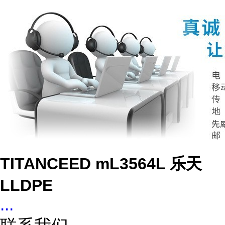
TITANCEED mL3564L 乐天
LLDPE
...