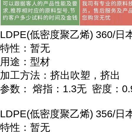
LDPE(
低密度聚乙烯
) 360/
日
特性：暂无
用途：型材
加工方法：挤出吹塑，挤出
参数：
熔指：
1.3
无
密度：
0.
LDPE(
低密度聚乙烯
) 356/
日
特性：暂无