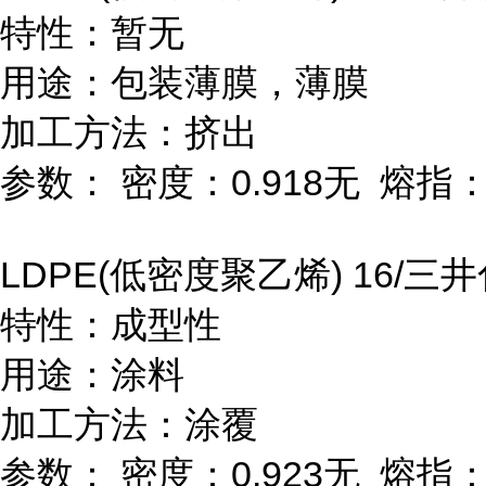
特性：暂无
用途：包装薄膜，薄膜
加工方法：挤出
参数：
密度：
0.918
无
熔指
LDPE(
低密度聚乙烯
) 16/
三井
特性：成型性
用途：涂料
加工方法：涂覆
参数：
密度：
0.923
无
熔指