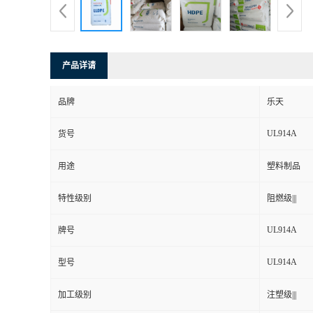
产品详请
品牌
乐天
UL914A
货号
用途
塑料制品
特性级别
阻燃级|||
UL914A
牌号
UL914A
型号
加工级别
注塑级|||