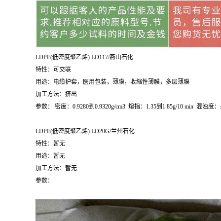
LDPE(
低密度聚乙烯
) LD117/
燕山石化
特性：可交联
用途：电缆护套，医用包装，薄膜，收缩性薄膜，多层薄膜
加工方法：挤出
参数：
密度：
0.9280
到
0.9320g/cm
3
熔指：
1.35
到
1.85g/10 min
混浊度：
LDPE(
低密度聚乙烯
) LD20G/
兰州石化
特性：暂无
用途：暂无
加工方法：暂无
参数：