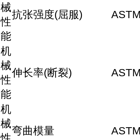
械
抗张强度(屈服)
ASTM
性
能
机
械
伸长率(断裂)
ASTM
性
能
机
械
弯曲模量
ASTM
性