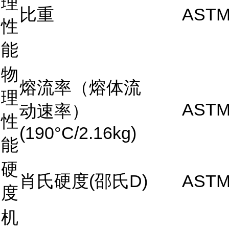
理
比重
ASTM
性
能
物
熔流率（熔体流
理
ASTM
动速率）
性
(190°C/2.16kg)
能
硬
肖氏硬度(邵氏D)
ASTM
度
机