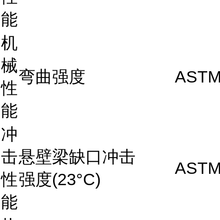
能
机
械
弯曲强度
ASTM
性
能
冲
击
悬壁梁缺口冲击
ASTM
性
强度(23°C)
能