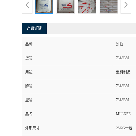
产品详请
品牌
沙伯
7318BM
货号
用途
塑料制品
7318BM
牌号
7318BM
型号