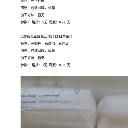
LDPE(
低密度聚乙烯
) 150/
日本东洋
特性：光学性能
用途：包装薄膜，薄膜
加工方法：暂无
参数：
熔指：
5
无
密度：
0.921
无
LDPE(
低密度聚乙烯
) 112/
日本东洋
特性：高韧性，高透明，高光泽
用途：包装薄膜，薄膜
加工方法：暂无
参数：
熔指：
3
无
密度：
0.921
无