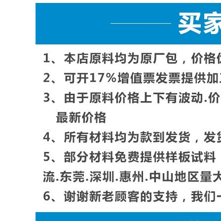
参数：
混浊度：
9%
光泽度：
96
无
冲击强度：
90g