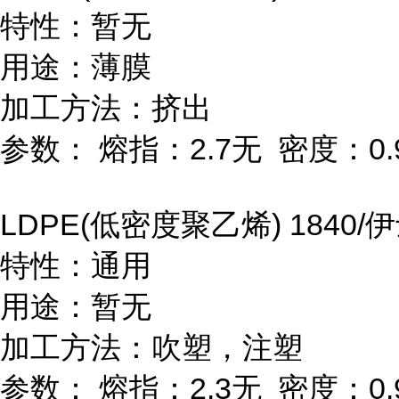
特性：暂无
用途：薄膜
加工方法：挤出
参数：
熔指：
2.7
无
密度：
0.
LDPE(
低密度聚乙烯
) 1840/
伊
特性：通用
用途：暂无
加工方法：吹塑，注塑
参数：
熔指：
2.3
无
密度：
0.