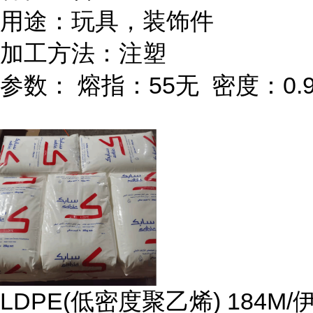
用途：玩具，装饰件
加工方法：注塑
参数：
熔指：
55
无
密度：
0.
LDPE(
低密度聚乙烯
) 184M/