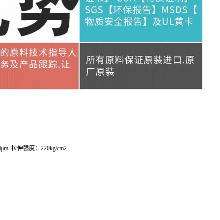
0μm
拉伸强度：
220kg/cm
2