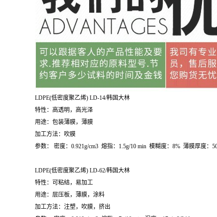
LDPE(
低密度聚乙烯
) LD-14/
韩国大林
特性：高透明，高光泽
用途：包装薄膜，薄膜
加工方法：吹膜
参数：
密度：
0.921g/cm
3
熔指：
1.5g/10 min
模糊度：
8%
薄膜厚度：
5
LDPE(
低密度聚乙烯
) LD-62/
韩国大林
特性：可粘结，易加工
用途：层压板，薄膜，涂料
加工方法：注塑，吹膜，挤出