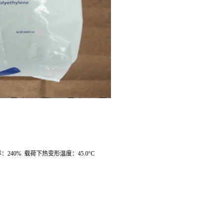
率：
240%
载荷下热变形温度：
45.0
°
C