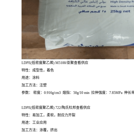
LDPE(
低密度聚乙烯
) M5100/
亚聚查看供应
特性：成型性，着色
用途：涂料
加工方法：注塑
参数：
密度：
0.916g/cm
3
熔指：
50g/10 min
拉伸强度：
7.85MPa
伸长
LDPE(
低密度聚乙烯
) 722/
陶氏杜邦查看供应
特性：易加工，柔软，耐应力开裂
用途：工业应用
加工方法：涂覆，挤出