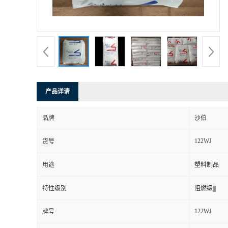
产品详请
品牌
沙伯
122WJ
货号
用途
塑料制品
特性级别
阻燃级|||
122WJ
牌号