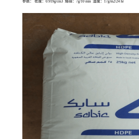
参数：
密度：
0.919g/cm
3
熔指：
7g/10 min
湿度：
17g/m
2
/24 hr