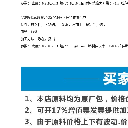
参数：
密度：
0.918g/cm
3
熔指：
8g/10 min
耐环境应力开裂：
>1hr
拉伸
LDPE(
低密度聚乙烯
) 955/
韩国韩华查看供应
特性：热封性，可粘结，可剥离，易加工，稳定性，透明
用途：包装
加工方法：涂覆，挤出
参数：
密度：
0.919g/cm
3
熔指：
7.0g/10 min
断裂伸长率：
450%
拉伸