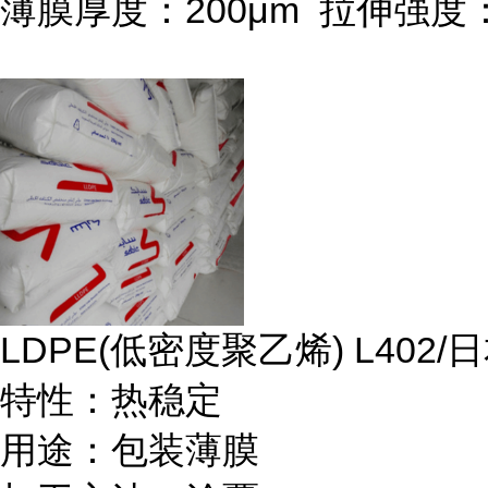
薄膜厚度：
200μm
拉伸强度
LDPE(
低密度聚乙烯
) L402/
日
特性：热稳定
用途：包装薄膜