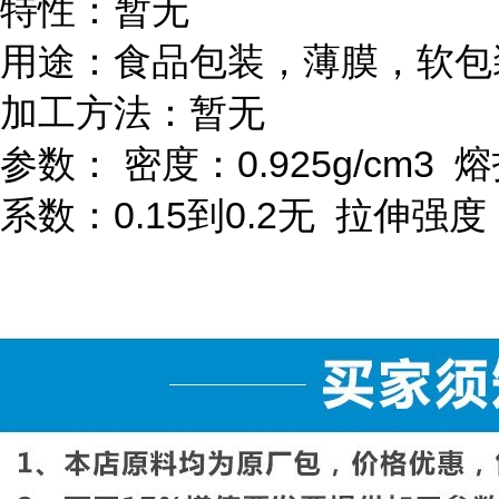
特性：暂无
用途：食品包装，薄膜，软包
加工方法：暂无
参数：
密度：
0.925g/cm
3
熔
系数：
0.15
到
0.2
无
拉伸强度