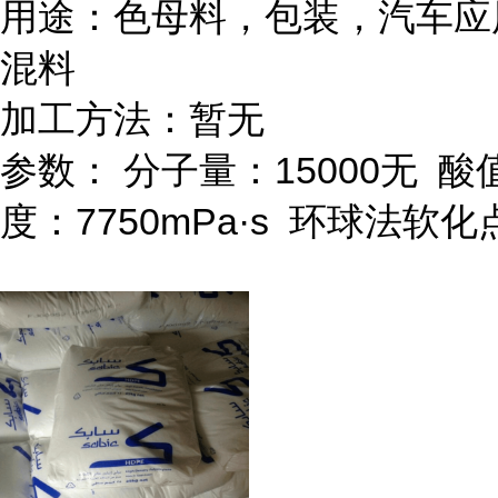
用途：色母料，包装，汽车应
混料
加工方法：暂无
参数：
分子量：
15000
无
酸
度：
7750mPa
·
s
环球法软化