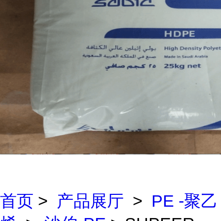
首页
>
产品展厅
>
PE -聚乙