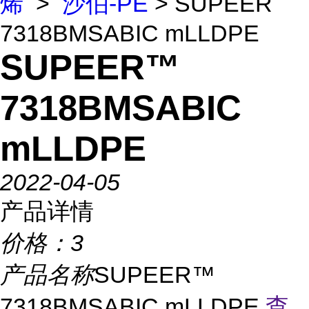
烯
>
沙伯-PE
> SUPEER
7318BMSABIC mLLDPE
SUPEER™
7318BMSABIC
mLLDPE
2022-04-05
产品详情
价格：
3
产品名称
SUPEER™
7318BMSABIC mLLDPE
查