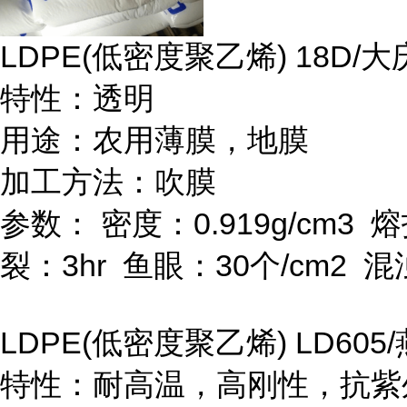
LDPE(
低密度聚乙烯
) 18D/
大
特性：透明
用途：农用薄膜，地膜
加工方法：吹膜
参数：
密度：
0.919g/cm
3
熔
裂：
3hr
鱼眼：
30
个
/cm
2
混
LDPE(
低密度聚乙烯
) LD605/
特性：耐高温，高刚性，抗紫