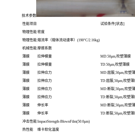
技术参数
性能项目
试验条件[状态]
物理性能
密度
物理性能
熔流率（熔体流动速率）(190°C/2.16kg)
机械性能
摩擦系数
薄膜
拉伸模量
MD:50μm,吹塑薄膜
薄膜
拉伸模量
TD:50μm,吹塑薄膜
薄膜
拉伸应力
MD:屈服,50μm,吹塑
薄膜
拉伸应力
TD:屈服,50μm,吹塑
薄膜
拉伸应力
MD:断裂,50μm,吹塑
薄膜
拉伸应力
TD:断裂,50μm,吹塑
薄膜
伸长率
MD:断裂,50μm,吹塑
薄膜
伸长率
TD:断裂,50μm,吹塑
冲击性能
ImpactStrength-BlownFilm(50.0μm)
热性能
维卡软化温度