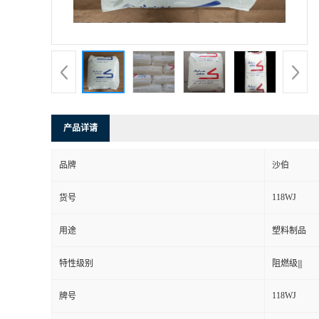
产品详请
品牌
沙伯
118WJ
货号
用途
塑料制品
特性级别
阻燃级|||
118WJ
牌号