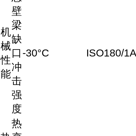
壁
梁
机
缺
械
口
-30°C
ISO180/1
性
冲
能
击
强
度
热