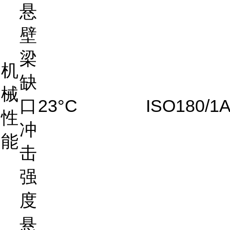
悬
壁
梁
机
缺
械
口
23°C
ISO180/1
性
冲
能
击
强
度
悬