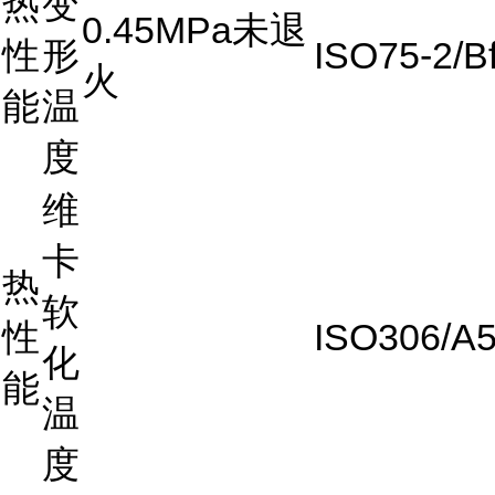
热
变
0.45MPa未退
性
形
ISO75-2/B
火
能
温
度
维
卡
热
软
性
ISO306/A
化
能
温
度