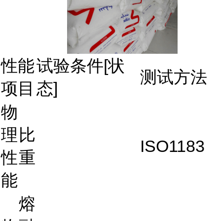
性能
试验条件[状
测试方法
项目
态]
物
理
比
ISO1183
性
重
能
熔