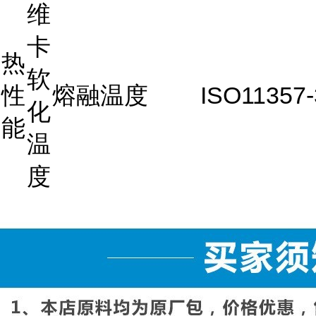
维
卡
热
软
性
熔融温度
ISO11357-
化
能
温
度