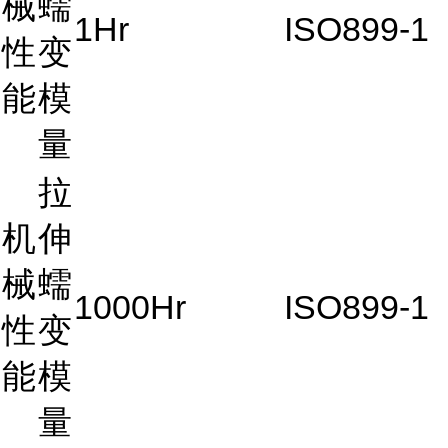
械
蠕
1Hr
ISO899-1
性
变
能
模
量
拉
机
伸
械
蠕
1000Hr
ISO899-1
性
变
能
模
量