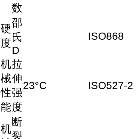
数
邵
硬
ISO868
氏
度
D
机
拉
械
伸
23°C
ISO527-2
性
强
能
度
断
机
裂