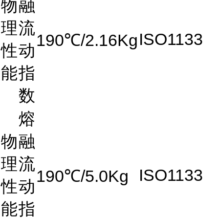
物
融
理
流
ISO1133
190℃/2.16Kg
性
动
能
指
数
熔
物
融
理
流
ISO1133
190℃/5.0Kg
性
动
能
指