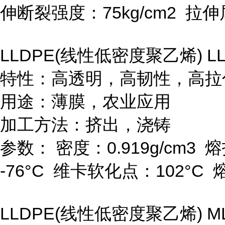
伸断裂强度：
75kg/cm
2
拉伸
LLDPE(
线性低密度聚乙烯
) L
特性：高透明，高韧性，高拉
用途：薄膜，农业应用
加工方法：挤出，浇铸
参数：
密度：
0.919g/cm
3
熔
-76
°
C
维卡软化点：
102
°
C
LLDPE(
线性低密度聚乙烯
) M