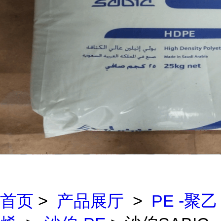
首页
>
产品展厅
>
PE -聚乙