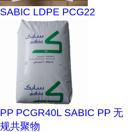
SABIC LDPE PCG22
PP PCGR40L SABIC PP 无
规共聚物