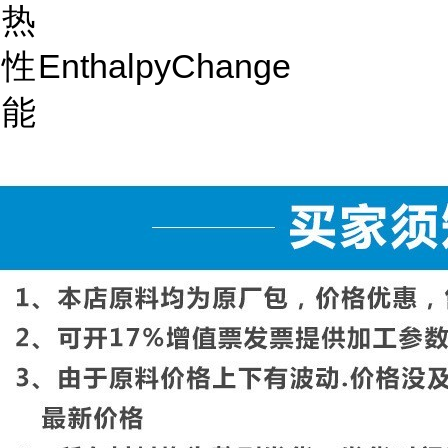
热
性
EnthalpyChange
能