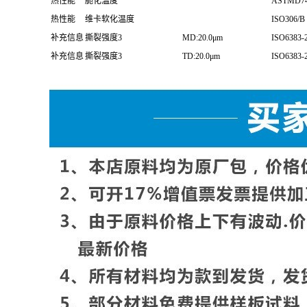
热性能
脆化温度
ASTMD7
热性能
维卡软化温度
ISO306/B
补充信息
撕裂强度3
MD:20.0μm
ISO6383-
补充信息
撕裂强度3
TD:20.0μm
ISO6383-