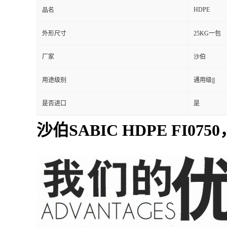
HDPE
品名
外形尺寸
25KG一包
厂家
沙伯
用途级别
通用级|||
是否进口
是
沙伯SABIC HDPE FI07