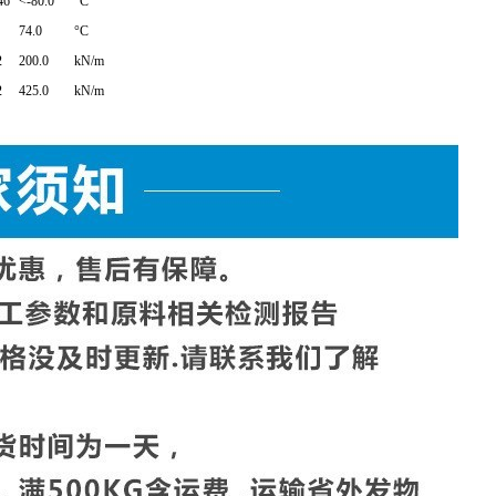
46
<-80.0
°C
74.0
°C
2
200.0
kN/m
2
425.0
kN/m