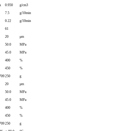
A
0.950
g/cm3
7.5
g/10min
0.22
g/10min
61
20
μm
50.0
MPa
45.0
MPa
400
%
450
%
709
250
g
20
μm
50.0
MPa
45.0
MPa
400
%
450
%
709
250
g