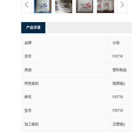
产品详请
品牌
沙伯
FI0750
货号
用途
塑料制品
特性级别
阻燃级|||
FI0750
牌号
FI0750
型号
加工级别
注塑级|||