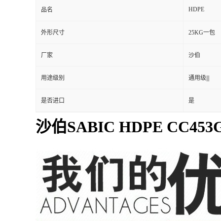
CC453G
型号
加工级别
注塑级|||
HDPE
品名
外形尺寸
25KG一包
厂家
沙伯
用途级别
通用级|||
是否进口
是
沙伯SABIC HDPE CC453