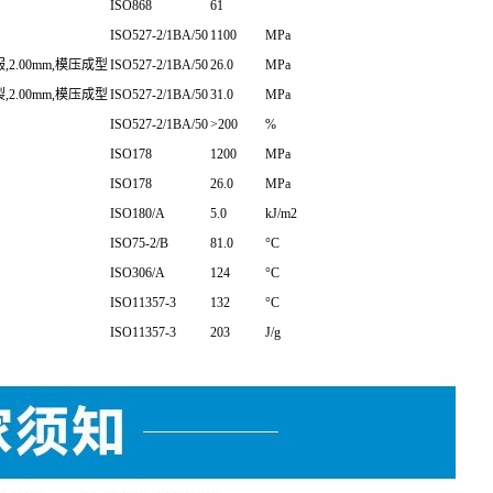
°C/2.16kg
ISO1133
4.0
g/10min
°C/5.0kg
ISO1133
11
g/10min
内部方法
60.0
hr
ISO868
61
ISO527-2/1BA/50
1100
MPa
,2.00mm,模压成型
ISO527-2/1BA/50
26.0
MPa
,2.00mm,模压成型
ISO527-2/1BA/50
31.0
MPa
ISO527-2/1BA/50
>200
%
ISO178
1200
MPa
ISO178
26.0
MPa
ISO180/A
5.0
kJ/m2
ISO75-2/B
81.0
°C
ISO306/A
124
°C
ISO11357-3
132
°C
ISO11357-3
203
J/g