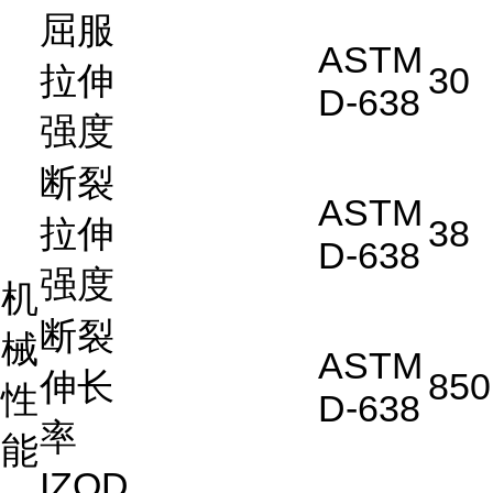
屈服
ASTM
拉伸
30
D-638
强度
断裂
ASTM
拉伸
38
D-638
强度
机
断裂
械
ASTM
伸长
850
性
D-638
率
能
IZOD