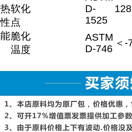
热
软化
D-
128
1525
性
点
能
脆化
ASTM
＜-
D-746
温度