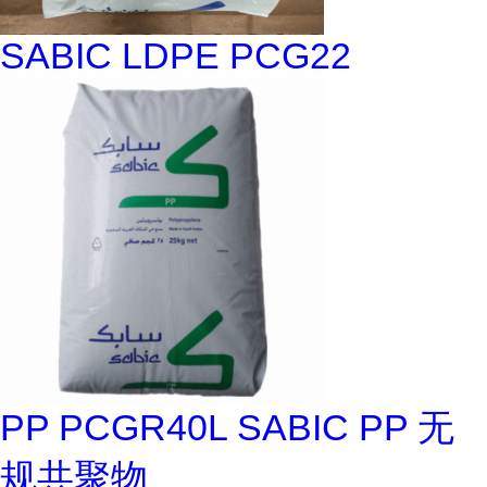
SABIC LDPE PCG22
PP PCGR40L SABIC PP 无
规共聚物