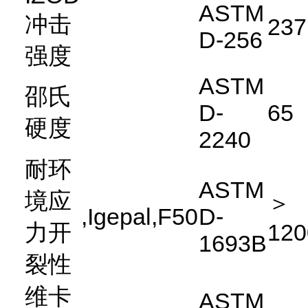
ASTM
冲击
237
D-256
强度
ASTM
邵氏
D-
65
硬度
2240
耐环
ASTM
境应
＞
,Igepal,F50
D-
力开
120
1693B
裂性
维卡
ASTM