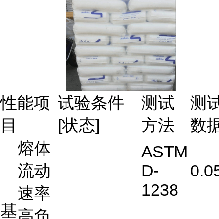
性能项
试验条件
测试
测
目
[状态]
方法
数
熔体
ASTM
流动
D-
0.0
1238
速率
基
高负