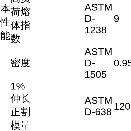
ASTM
本
荷熔
D-
9
性
体指
1238
能
数
ASTM
密度
D-
0.9
1505
1%
伸长
ASTM
120
正割
D-638
模量