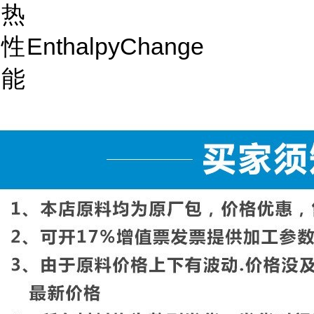
热
性
EnthalpyChange
能