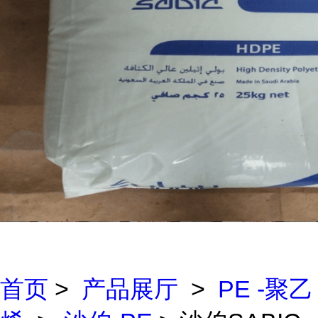
首页
>
产品展厅
>
PE -聚乙