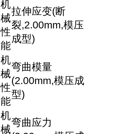
机
拉伸应变(断
械
裂,2.00mm,模压
性
成型)
能
机
弯曲模量
械
(2.00mm,模压成
性
型)
能
机
弯曲应力
械