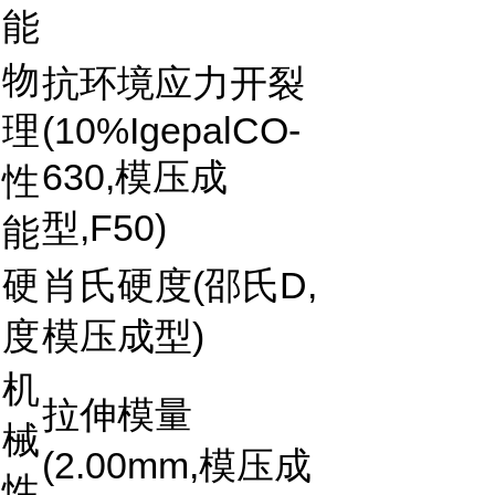
能
物
抗环境应力开裂
理
(10%IgepalCO-
630,模压成
性
型,F50)
能
硬
肖氏硬度(邵氏D,
度
模压成型)
机
拉伸模量
械
(2.00mm,模压成
性