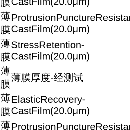
CastFilm(20.0μm)
膜
薄
ProtrusionPunctureResista
CastFilm(20.0μm)
膜
薄
StressRetention-
CastFilm(20.0μm)
膜
薄
薄膜厚度-经测试
膜
薄
ElasticRecovery-
CastFilm(20.0μm)
膜
薄
ProtrusionPunctureResista