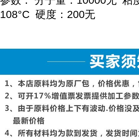
参数：
分子量：
10000
无
粘
108
°
C
硬度：
200
无