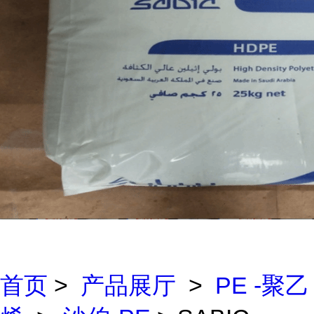
首页
>
产品展厅
>
PE -聚乙