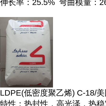
伸长率：
25.5%
弯曲模量：
2
LDPE(
低密度聚乙烯
) C-18/
美
特性：热封性，高光泽，热稳