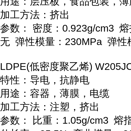
用途：层压板，食品包装，薄
加工方法：挤出
参数：
密度：
0.923g/cm
3
熔
无
弹性模量：
230MPa
弹性
LDPE(
低密度聚乙烯
) W205JC
特性：导电，抗静电
用途：容器，薄膜，电缆
加工方法：注塑，挤出
参数：
比重：
1.05g/cm
3
熔