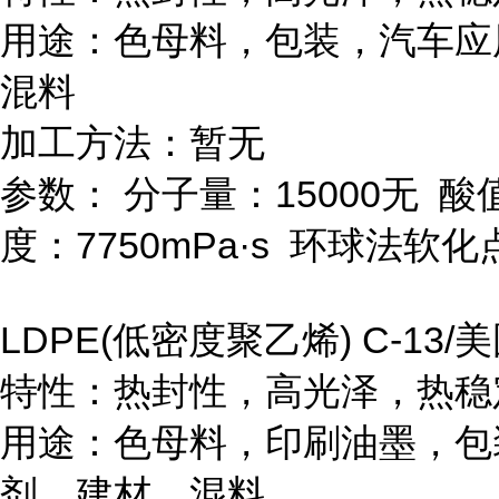
用途：色母料，包装，汽车应
混料
加工方法：暂无
参数：
分子量：
15000
无
酸
度：
7750mPa
·
s
环球法软化
LDPE(
低密度聚乙烯
) C-13/
美
特性：热封性，高光泽，热稳
用途：色母料，印刷油墨，包
剂，建材，混料