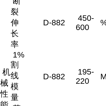
断
裂
450-
伸
D-882
600
长
率
1%
割
195-
机
线
D-882
M
220
械
模
性
量
能