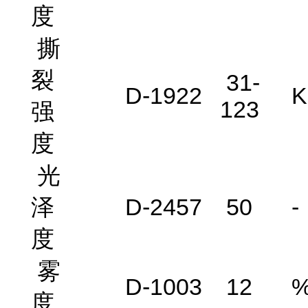
度
撕
裂
31-
D-1922
K
123
强
度
光
泽
D-2457
50
-
度
雾
D-1003
12
度