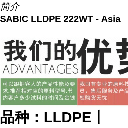
简介
SABIC LLDPE 222WT - Asia
品种：LLDPE丨