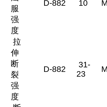
D-882
10
M
服
强
度
拉
伸
断
31-
D-882
M
23
裂
强
度