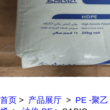
首页
>
产品展厅
>
PE -聚乙