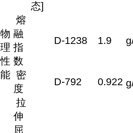
态]
熔
物
融
D-1238
1.9
g
理
指
性
数
能
密
D-792
0.922
g
度
拉
伸
屈