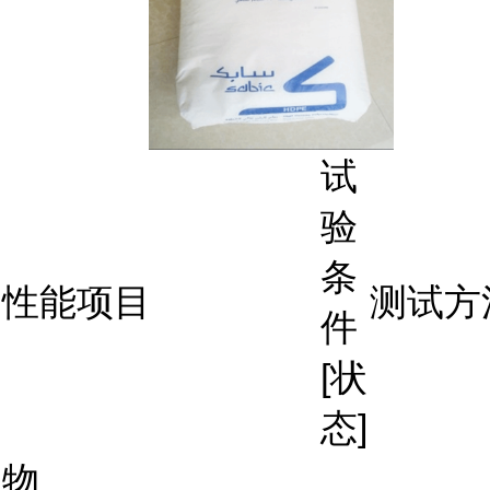
试
验
条
性能项目
测试方
件
[状
态]
物