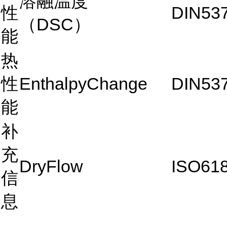
溶融温度
性
DIN53
（DSC）
能
热
性
EnthalpyChange
DIN53
能
补
充
DryFlow
ISO61
信
息