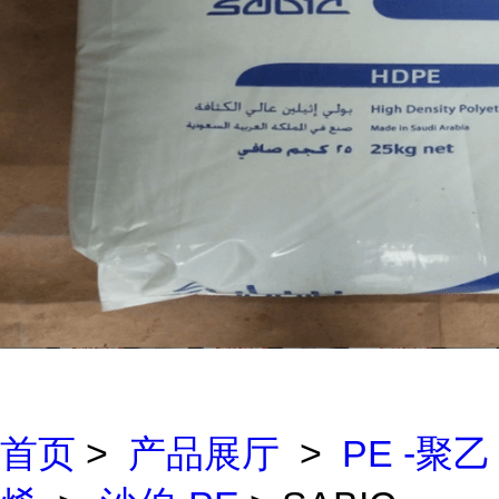
首页
>
产品展厅
>
PE -聚乙