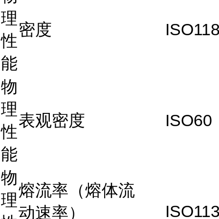
理
密度
ISO11
性
能
物
理
表观密度
ISO60
性
能
物
熔流率（熔体流
理
ISO11
动速率）