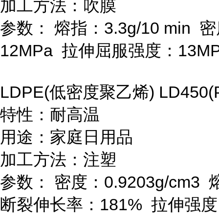
加工方法：吹膜
参数：
熔指：
3.3g/10 min
密
12MPa
拉伸屈服强度：
13M
LDPE(
低密度聚乙烯
) LD450(
特性：耐高温
用途：家庭日用品
加工方法：注塑
参数：
密度：
0.9203g/cm
3
断裂伸长率：
181%
拉伸强度