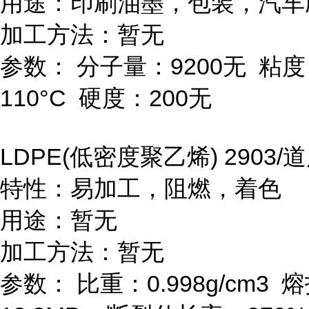
用途：印刷油墨，包装，汽车
加工方法：暂无
参数：
分子量：
9200
无
粘度
110
°
C
硬度：
200
无
LDPE(
低密度聚乙烯
) 2903/
道
特性：易加工，阻燃，着色
用途：暂无
加工方法：暂无
参数：
比重：
0.998g/cm
3
熔