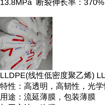
13.8MPa
断裂伸长率：
370%
LLDPE(
线性低密度聚乙烯
) L
特性：高透明，高韧性，光学
用途：流延薄膜，包装薄膜