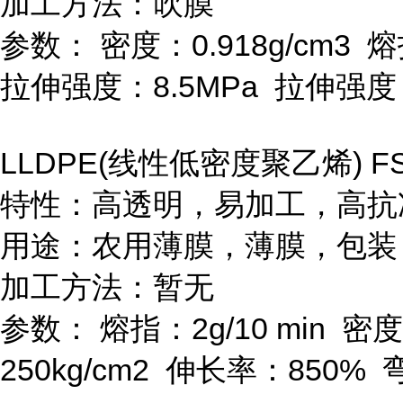
加工方法：吹膜
参数：
密度：
0.918g/cm
3
熔
拉伸强度：
8.5MPa
拉伸强度
LLDPE(
线性低密度聚乙烯
) F
特性：高透明，易加工，高抗
用途：农用薄膜，薄膜，包装
加工方法：暂无
参数：
熔指：
2g/10 min
密度
250kg/cm
2
伸长率：
850%