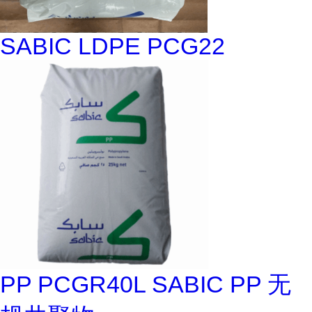
SABIC LDPE PCG22
PP PCGR40L SABIC PP 无