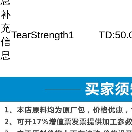
息
补
充
TearStrength1
TD:50.
信
息