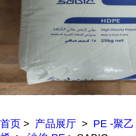
首页
>
产品展厅
>
PE -聚乙