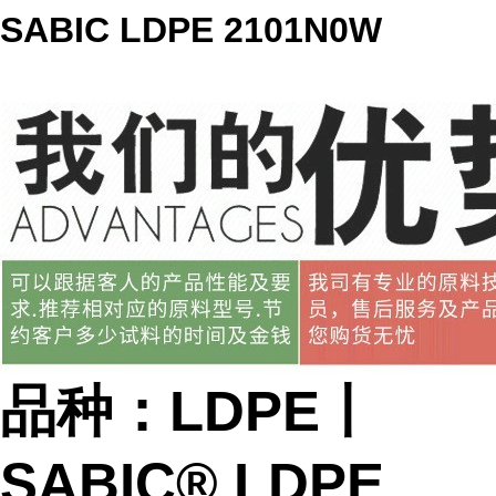
SABIC LDPE 2101N0W
品种：LDPE丨
SABIC® LDPE