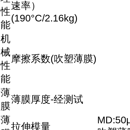
速率）
性
(190°C/2.16kg)
能
机
械
摩擦系数(吹塑薄膜)
性
能
薄
薄膜厚度-经测试
膜
薄
MD:50
拉伸模量