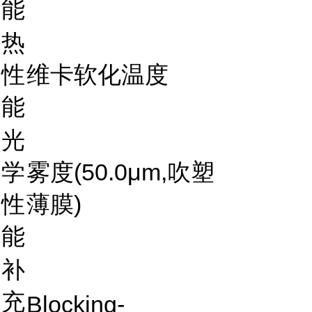
能
热
性
维卡软化温度
能
光
学
雾度(50.0μm,吹塑
性
薄膜)
能
补
充
Blocking-