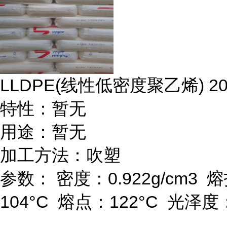
LLDPE(
线性低密度聚乙烯
) 2
特性：暂无
用途：暂无
加工方法：吹塑
参数：
密度：
0.922g/cm
3
熔
104
°
C
熔点：
122
°
C
光泽度