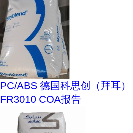
PC/ABS 德国科思创（拜耳）
FR3010 COA报告