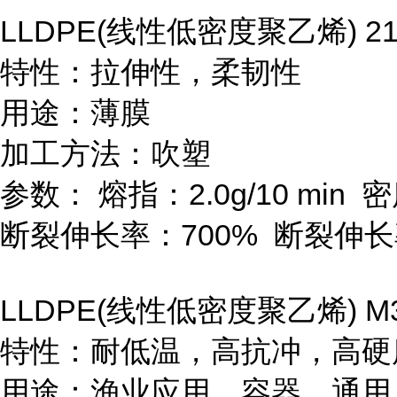
LLDPE(
线性低密度聚乙烯
) 2
特性：拉伸性，柔韧性
用途：薄膜
加工方法：吹塑
参数：
熔指：
2.0g/10 min
密
断裂伸长率：
700%
断裂伸长
LLDPE(
线性低密度聚乙烯
) M
特性：耐低温，高抗冲，高硬
用途：渔业应用，容器，通用