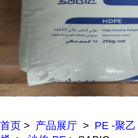
首页
>
产品展厅
>
PE -聚乙