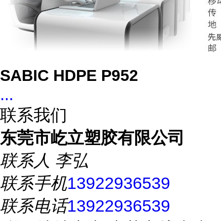
SABIC HDPE P952
...
联系我们
东莞市屹立塑胶有限公司
联系人
李弘
联系手机
13922936539
联系电话
13922936539