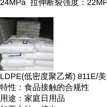
24MPa
拉伸断裂强度：
22M
LDPE(
低密度聚乙烯
) 811E/
美
特性：食品接触的合规性
用途：家庭日用品