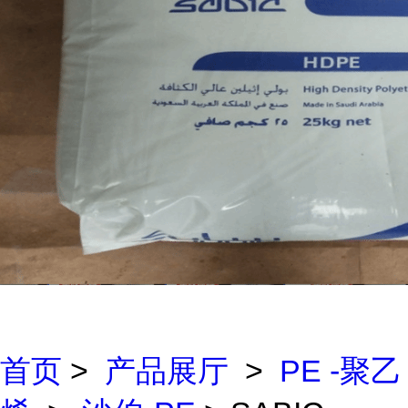
首页
>
产品展厅
>
PE -聚乙