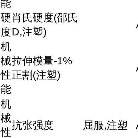
能
硬
肖氏硬度(邵氏
度
D,注塑)
机
械
拉伸模量-1%
性
正割(注塑)
能
机
械
抗张强度
屈服,注塑
性