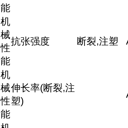
能
机
械
抗张强度
断裂,注塑
性
能
机
械
伸长率(断裂,注
性
塑)
能
机