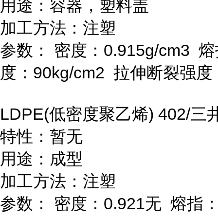
用途：容器，塑料盖
加工方法：注塑
参数：
密度：
0.915g/cm
3
熔
度：
90kg/cm
2
拉伸断裂强度
LDPE(
低密度聚乙烯
) 402/
三
特性：暂无
用途：成型
加工方法：注塑
参数：
密度：
0.921
无
熔指