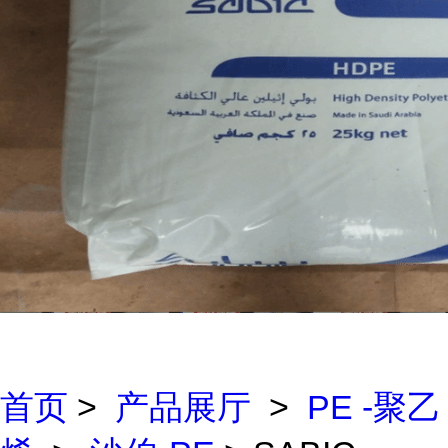
首页
>
产品展厅
>
PE -聚乙