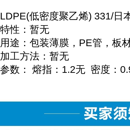
LDPE(
低密度聚乙烯
) 331/
日
特性：暂无
用途：包装薄膜，
PE
管，板
加工方法：暂无
参数：
熔指：
1.2
无
密度：
0.