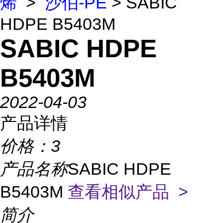
烯
>
沙伯-PE
> SABIC
HDPE B5403M
SABIC HDPE
B5403M
2022-04-03
产品详情
价格：
3
产品名称
SABIC HDPE
B5403M
查看相似产品 >
简介