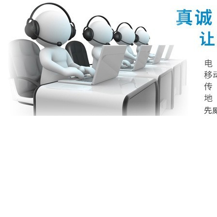
SABIC HDPE B5403M
...
联系我们
东莞市屹立塑胶有限公司